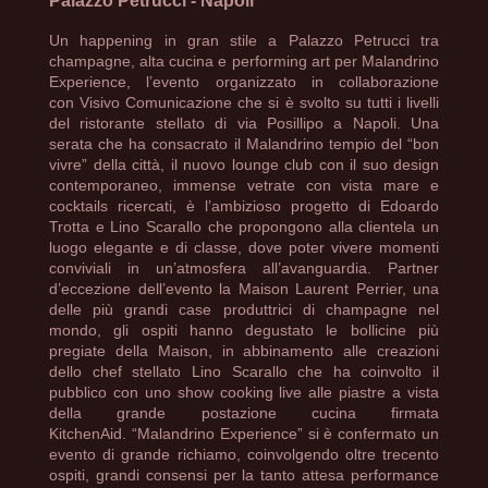
Palazzo Petrucci - Napoli
Un happening in gran stile a Palazzo Petrucci tra
champagne, alta cucina e performing art per Malandrino
Experience, l’evento organizzato in collaborazione
con Visivo Comunicazione che si è svolto su tutti i livelli
del ristorante stellato di via Posillipo a Napoli. Una
serata che ha consacrato il Malandrino tempio del “bon
vivre” della città, il nuovo lounge club con il suo design
contemporaneo, immense vetrate con vista mare e
cocktails ricercati, è l’ambizioso progetto di Edoardo
Trotta e Lino Scarallo che propongono alla clientela un
luogo elegante e di classe, dove poter vivere momenti
conviviali in un’atmosfera all’avanguardia. Partner
d’eccezione dell’evento la Maison Laurent Perrier, una
delle più grandi case produttrici di champagne nel
mondo, gli ospiti hanno degustato le bollicine più
pregiate della Maison, in abbinamento alle creazioni
dello chef stellato Lino Scarallo che ha coinvolto il
pubblico con uno show cooking live alle piastre a vista
della grande postazione cucina firmata
KitchenAid.
“Malandrino Experience” si è confermato un
evento di grande richiamo, coinvolgendo oltre trecento
ospiti, grandi consensi per la tanto attesa performance