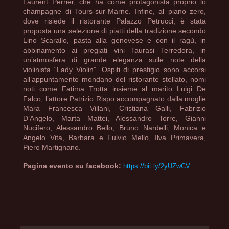
Laurent Perrier, che ha come protagonista proprio lo
champagne di Tours-sur-Marne. Infine, al piano zero,
dove risiede il ristorante Palazzo Petrucci, è stata
proposta una selezione di piatti della tradizione secondo
Lino Scarallo, pasta alla genovese e con il ragù, in
abbinamento ai pregiati vini Taurasi Terredora, in
un’atmosfera di grande eleganza sulle note della
violinista “Lady Violin”. Ospiti di prestigio sono accorsi
all’appuntamento mondano del ristorante stellato, nomi
noti come Fatima Trotta insieme al marito Luigi De
Falco, l’attore Patrizio Rispo accompagnato dalla moglie
Mara Francesca Villani, Cristiana Galli, Fabrizio
D’Angelo, Marta Mattei, Alessandro Torre, Gianni
Nucifero, Alessandro Bello, Bruno Nardelli, Monica e
Angelo Vita, Barbara e Fulvio Mello, Ilva Primavera,
Piero Martignano.
Pagina evento su facebook:
https://bit.ly/2yUZwCV