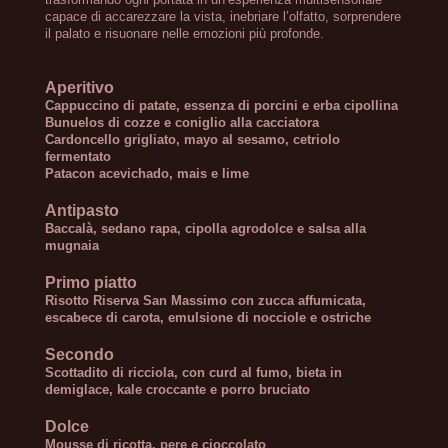
capace di accarezzare la vista, inebriare l’olfatto, sorprendere
il palato e risuonare nelle emozioni più profonde.
Aperitivo
Cappuccino di patate, essenza di porcini e erba cipollina
Bunuelos di cozze e coniglio alla cacciatora
Cardoncello grigliato, mayo al sesamo, cetriolo
fermentato
Patacon acevichado, mais e lime
Antipasto
Baccalà, sedano rapa, cipolla agrodolce e salsa alla
mugnaia
Primo piatto
Risotto Riserva San Massimo con zucca affumicata,
escabece di carota, emulsione di
nocciole e ostriche
Secondo
Scottadito di ricciola, con curd al fumo, b
ieta in
demiglace, kale croccante e porro bruciato
Dolce
Mousse di ricotta, pere e
cioccolato