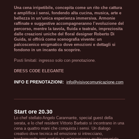
Una cena irripetibile, concepita come un rito che cattura
e amplifica i sensi, fondendo alta cucina, musica, arte e
bellezza in un’unica esperienza immersiva. Armonie
raffinate e suggestive accompagneranno l’evoluzione del
percorso, mentre la tavola, fluida e teatrale, impreziosita
dalle creazioni uniche del floral designer Roberto Di
Guida, si offrirà come scenografia vivente: un
palcoscenico enigmatico dove emozioni e dettagli si
fondono in un incanto da scoprire.
Posti limitati: ingresso solo con prenotazione.
DRESS CODE ELEGANTE
INFO E PRENOTAZIONI:
info@visivocomunicazione.com
Start ore 20.30
Lo chef stellato Angelo Carannante, special guest della
serata, e lo chef resident Vittorio Barbato si incontrano in una
cena a quattro mani che conquista i sensi. Un dialogo
creativo dove tecnica ed emozione si intrecciano,
trasformando ogni portata in un’esperienza multisensoriale